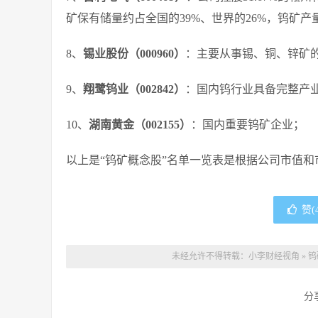
矿保有储量约占全国的39%、世界的26%，钨矿产
8、
锡业股份（000960）
：主要从事锡、铜、锌矿
9、
翔鹭钨业（002842）
：国内钨行业具备完整产
10、
湖南黄金（002155）
：国内重要钨矿企业；
以上是“钨矿概念股”名单一览表是根据公司市值
赞(
未经允许不得转载：
小李财经视角
»
钨
分