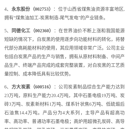
4、
永东股份（002753）
：位于山西省煤焦油资源丰富地区,
拥有“煤焦油加工-炭黑制造-尾气发电”的产业链条。
5、
同德化工（002360）
：在世界油价不断上涨和我国能源
短缺的情况下，白炭黑的使用逐步向功能材料的转化，将替
代部分高耗能材料的使用，其应用领域非常广泛。公司主业
包括白炭黑产品的生产与销售，拥有从原材料制备、中间产
品生产、终端产品完成的成套完整装置，对白炭黑的工艺质
量控制、成本降低具有比较优势。
6、
方大炭素（600516）
：公司炭素制品综合生产能力达到
23万吨，原料生产能力20.4万吨，其中石墨电极19万吨、炭
砖3万吨、炭素新材料1万吨、煤系针状焦6万吨、低硫煅后
石油焦14.4万吨。产品分为4大系列，主导产品有超高功
率、高功率、普通功率石墨电极；高炉用超微孔炭砖、高导