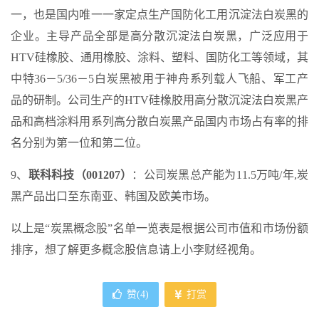
一，也是国内唯一一家定点生产国防化工用沉淀法白炭黑的
企业。主导产品全部是高分散沉淀法白炭黑，广泛应用于
HTV硅橡胶、通用橡胶、涂料、塑料、国防化工等领域，其
中特36－5/36－5白炭黑被用于神舟系列载人飞船、军工产
品的研制。公司生产的HTV硅橡胶用高分散沉淀法白炭黑产
品和高档涂料用系列高分散白炭黑产品国内市场占有率的排
名分别为第一位和第二位。
9、
联科科技（001207）
：公司炭黑总产能为11.5万吨/年,炭
黑产品出口至东南亚、韩国及欧美市场。
以上是“炭黑概念股”名单一览表是根据公司市值和市场份额
排序，想了解更多概念股信息请上小李财经视角。
赞(
4
)
打赏