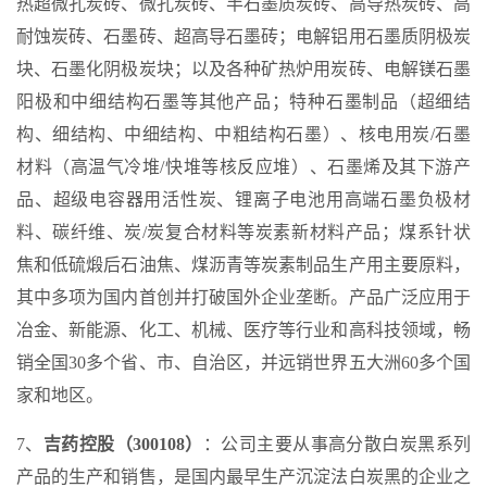
热超微孔炭砖、微孔炭砖、半石墨质炭砖、高导热炭砖、高
耐蚀炭砖、石墨砖、超高导石墨砖；电解铝用石墨质阴极炭
块、石墨化阴极炭块；以及各种矿热炉用炭砖、电解镁石墨
阳极和中细结构石墨等其他产品；特种石墨制品（超细结
构、细结构、中细结构、中粗结构石墨）、核电用炭/石墨
材料（高温气冷堆/快堆等核反应堆）、石墨烯及其下游产
品、超级电容器用活性炭、锂离子电池用高端石墨负极材
料、碳纤维、炭/炭复合材料等炭素新材料产品；煤系针状
焦和低硫煅后石油焦、煤沥青等炭素制品生产用主要原料，
其中多项为国内首创并打破国外企业垄断。产品广泛应用于
冶金、新能源、化工、机械、医疗等行业和高科技领域，畅
销全国30多个省、市、自治区，并远销世界五大洲60多个国
家和地区。
7、
吉药控股（300108）
：公司主要从事高分散白炭黑系列
产品的生产和销售，是国内最早生产沉淀法白炭黑的企业之