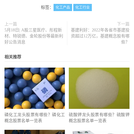
标签：
化工产品
化工行业
上一篇
下一篇
5月18日| A股三星医疗、彤程新
基建利好：2022年各省市基建投
材、特锐德、金轮股份等最新利
资超过12万亿，基建概念股有哪
好公告消息
些？
相关推荐
磷化工龙头股票有哪些？磷化工
硫酸钾龙头股票有哪些？硫酸钾
概念股票名单一览表
概念股票名单一览表