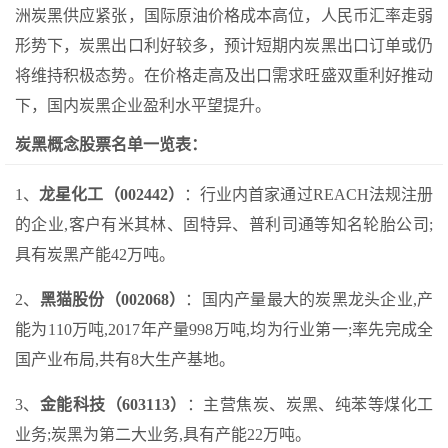
洲炭黑供应紧张，国际原油价格成本高位，人民币汇率走弱
形势下，炭黑出口利好较多，预计短期内炭黑出口订单或仍
将维持积极态势。在价格走高及出口需求旺盛双重利好推动
下，国内炭黑企业盈利水平望提升。
炭黑概念股票名单一览表：
1、
龙星化工（002442）
：行业内首家通过REACH法规注册
的企业,客户有米其林、固特异、普利司通等知名轮胎公司;
具有炭黑产能42万吨。
2、
黑猫股份（002068）
：国内产量最大的炭黑龙头企业,产
能为110万吨,2017年产量998万吨,均为行业第一;率先完成全
国产业布局,共有8大生产基地。
3、
金能科技（603113）
：主营焦炭、炭黑、纯苯等煤化工
业务;炭黑为第二大业务,具有产能22万吨。