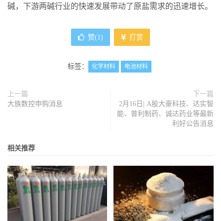
碱，下游两碱行业的快速发展带动了原盐需求的迅速增长。
赞(
1
)
打赏
标签：
化学材料
电池材料
上一篇
下一篇
大族数控申购消息
2月16日| A股大豪科技、达实智
能、普利制药、诚达药业等最新
利好公告消息
相关推荐