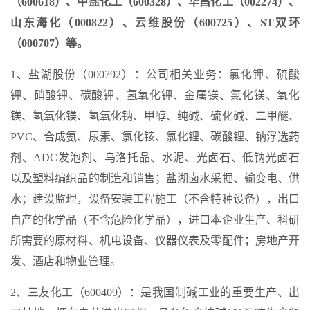
（600618）、中盐化工（600328）、华昌化工（002274）、
山东海化（000822）、云维股份（600725）、ST双环
（000707）等。
1、盐湖股份（000792）：公司相关业务：氯化钾、硫酸
钾、硝酸钾、碳酸钾、氢氧化钾、金属镁、氯化镁、氧化
镁、氢氧化镁、氢氧化钠、甲醇、纯碱、硫化碱、二甲醚、
PVC、合成氨、尿素、氯化铵、氯化锂、碳酸锂、钠浮选药
剂、ADC发泡剂、乌洛托品、水泥、光卤石、低钠光卤石
以及塑料编织品的制造和销售；盐湖卤水采掘、输变电、供
水；建设监理，设备安装工程施工（不含特种设备），出口
自产的化学品（不含危险化学品），进口本企业生产、科研
所需要的原材料、机电设备、仪器仪表及零配件；房地产开
发、酒店和物业管理。
2、三友化工（600409）：是我国制碱工业的重要生产、出