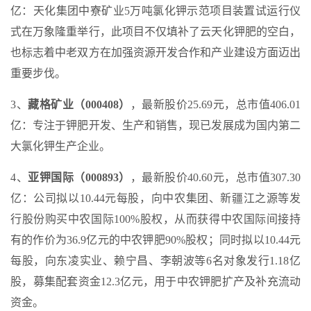
亿：天化集团中寮矿业5万吨氯化钾示范项目装置试运行仪
式在万象隆重举行，此项目不仅填补了云天化钾肥的空白，
也标志着中老双方在加强资源开发合作和产业建设方面迈出
重要步伐。
3、
藏格矿业（000408）
，最新股价25.69元，总市值406.01
亿：专注于钾肥开发、生产和销售，现已发展成为国内第二
大氯化钾生产企业。
4、
亚钾国际（000893）
，最新股价40.60元，总市值307.30
亿：公司拟以10.44元每股，向中农集团、新疆江之源等发
行股份购买中农国际100%股权，从而获得中农国际间接持
有的作价为36.9亿元的中农钾肥90%股权；同时拟以10.44元
每股，向东凌实业、赖宁昌、李朝波等6名对象发行1.18亿
股，募集配套资金12.3亿元，用于中农钾肥扩产及补充流动
资金。