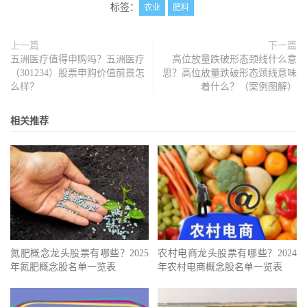
标签：
农业
肥料
上一篇
下一篇
五洲医疗值得申购吗？五洲医疗
高位放量跌破形态颈线什么意
（301234）股票申购价值前景怎
思？高位放量跌破形态颈线意味
么样？
着什么？（案例图解）
相关推荐
氮肥概念龙头股票有哪些？2025
农村电商龙头股票有哪些？2024
年氮肥概念股名单一览表
年农村电商概念股名单一览表