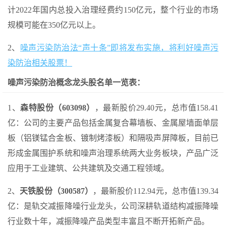
计2022年国内总投入治理经费约150亿元，整个行业的市场
规模可能在350亿元以上。
2、
噪声污染防治法“声十条”即将发布实施，将利好噪声污
染防治相关股票！
噪声污染防治概念龙头股名单一览表：
1、
森特股份（603098）
，最新股价29.40元，总市值158.41
亿：公司的主要产品包括金属复合幕墙板、金属屋墙面单层
板（铝镁锰合金板、镀制烤漆板）和隔吸声屏障板，目前已
形成金属围护系统和噪声治理系统两大业务板块，产品广泛
应用于工业建筑、公共建筑及交通工程领域。
2、
天铁股份（300587）
，最新股价112.94元，总市值139.34
亿：是轨交减振降噪行业龙头，公司深耕轨道结构减振降噪
行业数十年，减振降噪产品类型丰富且不断开拓新产品。