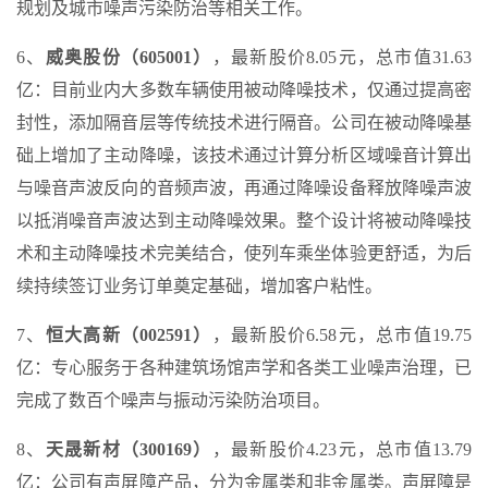
规划及城市噪声污染防治等相关工作。
6、
威奥股份（605001）
，最新股价8.05元，总市值31.63
亿：目前业内大多数车辆使用被动降噪技术，仅通过提高密
封性，添加隔音层等传统技术进行隔音。公司在被动降噪基
础上增加了主动降噪，该技术通过计算分析区域噪音计算出
与噪音声波反向的音频声波，再通过降噪设备释放降噪声波
以抵消噪音声波达到主动降噪效果。整个设计将被动降噪技
术和主动降噪技术完美结合，使列车乘坐体验更舒适，为后
续持续签订业务订单奠定基础，增加客户粘性。
7、
恒大高新（002591）
，最新股价6.58元，总市值19.75
亿：专心服务于各种建筑场馆声学和各类工业噪声治理，已
完成了数百个噪声与振动污染防治项目。
8、
天晟新材（300169）
，最新股价4.23元，总市值13.79
亿：公司有声屏障产品，分为金属类和非金属类。声屏障是