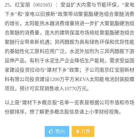
25、红宝丽（002165）：受益扩大内需与节能环保，“家电
下乡”和“家电以旧换新”政策带动聚氨酯硬泡组合聚醚消费
的增长，太阳能热水器消费增量将进一步扩大聚氨酯硬泡组
合聚醚的消费量，庞大的建筑保温市场将给聚氨酯硬泡组合
聚醚行业带来新机遇；异丙醇胺为具有绿色环保和优异性能
的基础性化工原料应用广泛，水泥外加剂为三异丙醇胺下游
延伸产品，有利于水泥生产企业降低生产能耗，需求受益国
家建设投资拉动与“建材下乡”政策；子公司南京红宝丽新材
料有限公司投资建设1200万平方米EVA太阳能电池封装胶膜
项目，预计可实现销售收入10770万元。
以上是“建材下乡概念股”名单一览表是根据公司市值和市场
份额排序，想了解更多概念股信息请上小李财经视角。
赞(
0
)
打赏