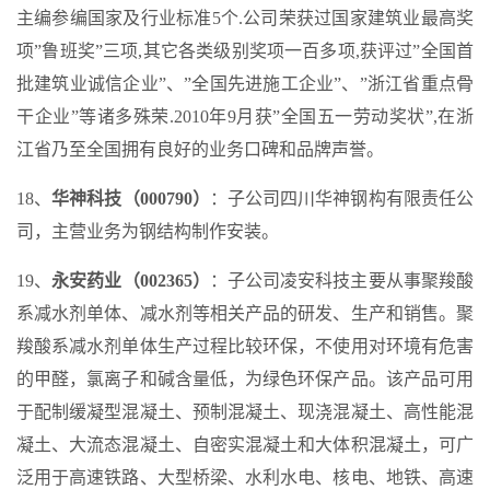
主编参编国家及行业标准5个.公司荣获过国家建筑业最高奖
项”鲁班奖”三项,其它各类级别奖项一百多项,获评过”全国首
批建筑业诚信企业”、”全国先进施工企业”、”浙江省重点骨
干企业”等诸多殊荣.2010年9月获”全国五一劳动奖状”,在浙
江省乃至全国拥有良好的业务口碑和品牌声誉。
18、
华神科技（000790）
：子公司四川华神钢构有限责任公
司，主营业务为钢结构制作安装。
19、
永安药业（002365）
：子公司凌安科技主要从事聚羧酸
系减水剂单体、减水剂等相关产品的研发、生产和销售。聚
羧酸系减水剂单体生产过程比较环保，不使用对环境有危害
的甲醛，氯离子和碱含量低，为绿色环保产品。该产品可用
于配制缓凝型混凝土、预制混凝土、现浇混凝土、高性能混
凝土、大流态混凝土、自密实混凝土和大体积混凝土，可广
泛用于高速铁路、大型桥梁、水利水电、核电、地铁、高速