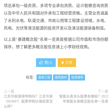
项总承包一级资质、多项专业承包资质、设计勘察咨询资质
以及中华人民共和国对外承包工程经营资格。主营业务涵盖
了水利水电、轨道交通、市政公用等工程建设领域，水电、
风电、光伏等清洁能源的投资开发以及清洁能源装备制造。
以上是“基建概念股”名单一览表是根据公司市值和市场份额
排序，想了解更多概念股信息请上小李财经视角。
赞(
1
)
打赏
标签：
基建工程
建筑建材
智慧建筑
上一篇
下一篇
江苏华辰值得申购吗？江苏华辰
智能水表龙头股票有哪些？2022
（603097）股票申购价值前景怎
年智能水表概念股名单一览表
么样？