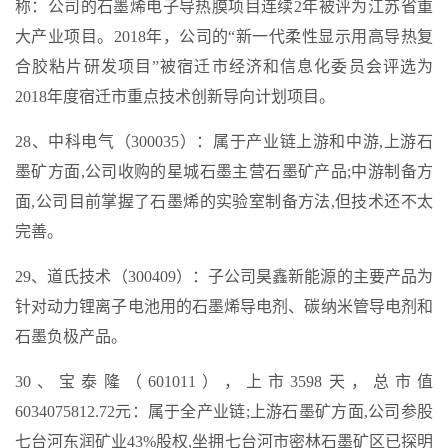
称：公司的石墨烯电子导热膜项目连续2年被评为江苏省重
大产业项目。2018年，公司的“新一代柔性显示用高导热复
合胶粘片研发项目”被宿迁市经济和信息化委员会评选为
2018年度宿迁市重点技术创新导向计划项目。
28、中科电气（300035）：属于产业链上游和中游,上游石
墨矿方面,公司收购的星城石墨主营石墨矿产品;中游制备方
面,公司目前掌握了石墨烯的实验室制备方法,但技术还不太
完善。
29、道氏技术（300409）：子公司昊鑫新能源的主要产品为
针对动力锂离子电池用的石墨烯导电剂、碳纳米管导电剂和
石墨负极产品。
30、宝泰隆（601011），上市3598天，总市值
6034075812.72元：属于全产业链;上游石墨矿方面,公司参股
七台河东润矿业43%股权,坐拥七台河市密林石墨矿区已探明