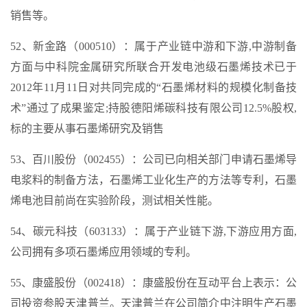
销售等。
52、新金路（000510）：属于产业链中游和下游,中游制备
方面与中科院金属研究所联合开发电池级石墨烯技术已于
2012年11月11日对共同完成的“石墨烯材料的规模化制备技
术”通过了成果鉴定;持股德阳烯碳科技有限公司12.5%股权,
标的主要从事石墨烯研究及销售
53、百川股份（002455）：公司已向相关部门申请石墨烯导
电浆料的制备方法，石墨烯工业化生产的方法等专利，石墨
烯电池目前尚在实验阶段，测试相关性能。
54、碳元科技（603133）：属于产业链下游,下游应用方面,
公司拥有多项石墨烯应用领域的专利。
55、康盛股份（002418）：康盛股份在互动平台上表示：公
司投资参股天津普兰。天津普兰在公司简介中注明生产石墨