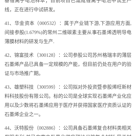
基锂离子电池样本；目前项目已建成锂离子电池中试生产
线，正在进行中试研发。
41、华金资本（000532）：属于产业链下游,下游应用方面,
间接参股(1.679%)的常州二维碳素主要从事石墨烯透明导电
薄膜材料的研发与生产.
42、锦富技术（300128）：公司参股公司苏州格瑞丰的薄层
石墨烯产品已具备一定规模的产能，但目前仍处在用户的验
证与市场推广期。
43、雄塑科技（300599）：公司拟对外投资暨参股烯旺新材
料科技股份有限公司。标的公司是全球实现石墨烯产业化应
用以及少数将石墨烯应用于医疗并获得国家医疗资质认证的
石墨烯企业之一。
44、沃特股份（002886）：公司具备石墨烯复合材料类相关