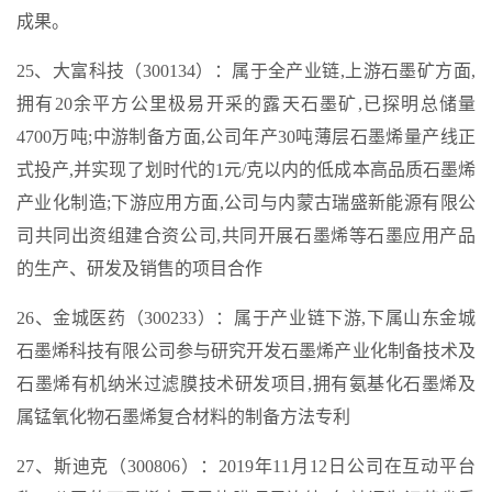
成果。
25、大富科技（300134）：属于全产业链,上游石墨矿方面,
拥有20余平方公里极易开采的露天石墨矿,已探明总储量
4700万吨;中游制备方面,公司年产30吨薄层石墨烯量产线正
式投产,并实现了划时代的1元/克以内的低成本高品质石墨烯
产业化制造;下游应用方面,公司与内蒙古瑞盛新能源有限公
司共同出资组建合资公司,共同开展石墨烯等石墨应用产品
的生产、研发及销售的项目合作
26、金城医药（300233）：属于产业链下游,下属山东金城
石墨烯科技有限公司参与研究开发石墨烯产业化制备技术及
石墨烯有机纳米过滤膜技术研发项目,拥有氨基化石墨烯及
属锰氧化物石墨烯复合材料的制备方法专利
27、斯迪克（300806）：2019年11月12日公司在互动平台