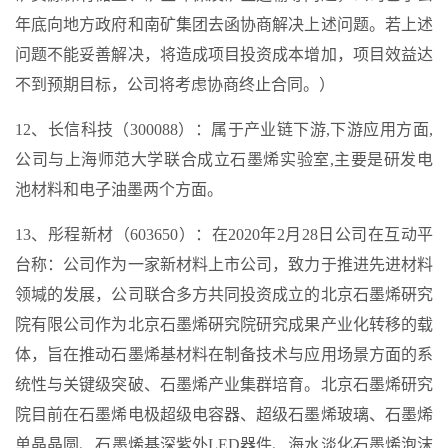
年底向地方政府和南矿集团去函协商解决上述问题。若上述
问题不能妥善解决，将造成项目投资成本增加，项目效益达
不到预期目标，公司将考虑协商终止合同。）
12、长信科技（300088）：属于产业链下游,下游应用方面,
公司与上海师范大学联合成立石墨烯实验室,主要是研发电
池材料和电子油墨两个方面。
13、彤程新材（603650）：在2020年2月28日公司在互动平
台称：公司作为一家新材料上市公司，致力于推进先进材料
领堿的发展，公司联合多方共同投资成立的北京石墨烯硏究
院有限公司作为北京石墨烯硏究院研究成果产业化转移的载
体，旨在推动石墨烯基材料在制备技术与应用场景方面的系
统性与关键级突破、石墨烯产业集群培育。北京石墨烯研究
院目前在石墨烯电极超级电容器、超级石墨烯玻璃、石墨烯
单晶晶圆、石墨烯基深紫外LED器件、海水淡化石墨烯泡沫