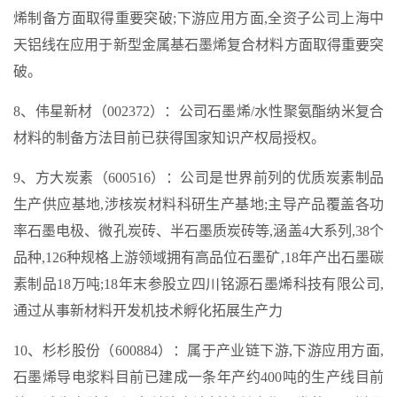
烯制备方面取得重要突破;下游应用方面,全资子公司上海中
天铝线在应用于新型金属基石墨烯复合材料方面取得重要突
破。
8、伟星新材（002372）：公司石墨烯/水性聚氨酯纳米复合
材料的制备方法目前已获得国家知识产权局授权。
9、方大炭素（600516）：公司是世界前列的优质炭素制品
生产供应基地,涉核炭材料科研生产基地;主导产品覆盖各功
率石墨电极、微孔炭砖、半石墨质炭砖等,涵盖4大系列,38个
品种,126种规格上游领域拥有高品位石墨矿,18年产出石墨碳
素制品18万吨;18年末参股立四川铭源石墨烯科技有限公司,
通过从事新材料开发机技术孵化拓展生产力
10、杉杉股份（600884）：属于产业链下游,下游应用方面,
石墨烯导电浆料目前已建成一条年产约400吨的生产线目前