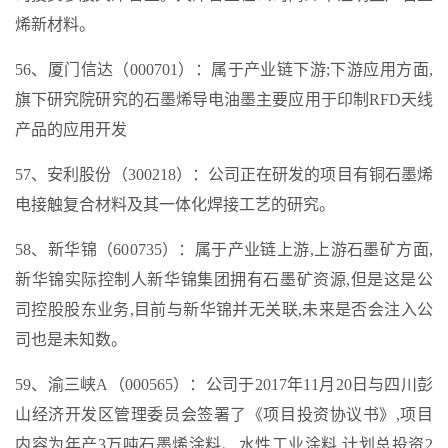
烯新材料。
56、厦门信达（000701）：属于产业链下游;下游应用方面,
旗下研究院研究的石墨烯导电油墨主要应用于印制RFD天线
产品的应用开发
57、安利股份（300218）：公司正在研发的项目有铜石墨烯
电接触复合材料及其一体化焊接工艺的研究。
58、新华锦（600735）：属于产业链上游,上游石墨矿方面,
新华锦实际控制人新华锦集团拥有石墨矿资源,但是这是公
司控股股东业务,目前与新华锦并无关联,未来是否会注入公
司也是未知数。
59、渝三峡A（000565）：公司于2017年11月20日与四川彭
山经济开发区管理委员会签署了《项目投资协议书》,项目
内容为年产3万吨石墨烯涂料、水性工业涂料,计划总投资2