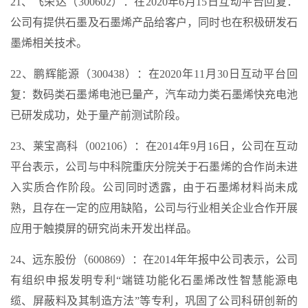
21、飞荣达（300602）：在2020年6月15日互动平台回复：
公司有提供石墨及石墨烯产品给客户，同时也在积极研发石
墨烯相关技术。
22、鹏辉能源（300438）：在2020年11月30日互动平台回
复：数码类石墨烯电池已量产，汽车动力类石墨烯快充电池
已研发成功，处于量产前测试阶段。
23、莱宝高科（002106）：在2014年9月16日，公司在互动
平台表示，公司与中科院重庆分院关于石墨烯的合作尚未进
入实质合作阶段。公司同时透露，由于石墨烯材料尚未成
熟，且存在一定的应用缺陷，公司与行业相关企业合作开展
应用于触摸屏的研究尚未开发出样品。
24、远东股份（600869）：在2014年年报中公司表示，公司
有组织申报发明专利“端链功能化石墨烯改性智慧能源电
缆、屏蔽料及其制造方法”等专利，巩固了公司科研创新的