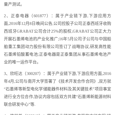
量产测试。
2、正泰电器（601877）：属于产业链下游,下游应用方
面,2016年12月8日晚间公告,公司控股子公司正泰西班牙收购
西班牙GRABAT公司合计25%的股权,GRABAT公司正大力
开展石墨烯电池的产业化推广;16年5月公司子公司与中国船
舶重工集团动力股份有限公司签订了战略协议,研发高性能
石墨烯铅酸蓄电池;正泰电器是正泰集团从事石墨烯电池产
业的唯一运作平台。
3、欣旺达（300207）：属于产业链下游,下游应用方面,2016
年4月,公司与南开大学签署了《技术开发合作合同》,双方就
“石墨烯等新型电化学储能器件材料及其关键技术”项目事宜
进行全方位合作,协议内容包括双方共建“石墨烯新能源材料
联合研发中心”等.