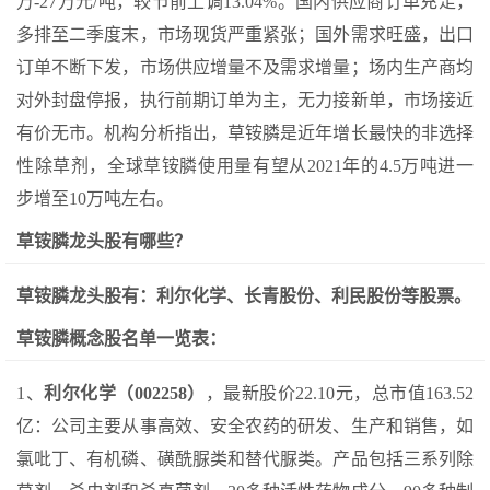
万-27万元/吨，较节前上调13.04%。国内供应商订单充足，
多排至二季度末，市场现货严重紧张；国外需求旺盛，出口
订单不断下发，市场供应增量不及需求增量；场内生产商均
对外封盘停报，执行前期订单为主，无力接新单，市场接近
有价无市。机构分析指出，草铵膦是近年增长最快的非选择
性除草剂，全球草铵膦使用量有望从2021年的4.5万吨进一
步增至10万吨左右。
草铵膦龙头股有哪些？
草铵膦龙头股有：利尔化学、长青股份、利民股份等股票。
草铵膦概念股名单一览表：
1、
利尔化学（002258）
，最新股价22.10元，总市值163.52
亿：公司主要从事高效、安全农药的研发、生产和销售，如
氯吡丁、有机磷、磺酰脲类和替代脲类。产品包括三系列除