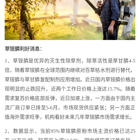
草铵膦利好消息：
1、草铵膦是优异的灭生性除草剂，除草活性是草甘膦4-5
倍，随着草铵膦在全球范围内继续对百草枯水剂进行替代，
草铵膦与草甘膦复配制剂应用增加。近日国内草铵膦价格出
现明显的止跌回升，近两个工作日价格上涨达15.7%。随着
需求复苏价格底部反弹，近日加速上涨，一方面由于国内主
流厂商订单已排至5-6月，市场现货供应紧张；另一方面正
值海外需求旺季，机构看好未来几年草铵膦市场需求增长。
2、数据显示，当前95%草铵膦原粉市场主流价格已达25