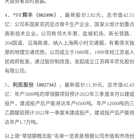
大投资者及时披露。
4、
*ST辉丰（002496）
，最新股价2.82元，总市值42.51
亿：公司系国家农药定点骨干生产企业、国家火炬计划重点
高新技术企业。公司毗邻大丰港、盐城机场、新长铁路、
204国道、沿海高速、纳入上海两小时交通圈，有着得天独
厚的地理交通优势。公司成立于1989年，1999年经江苏省人
民政府批准，通过股份制改造，发起成立江苏辉丰农化股份
有限公司。
5、
利民股份（002734）
，最新股价11.39元，总市值42.43
亿：年产5000吨的草铵膦项目预计2022年三季度末可以建成
投产，建成投产后产能将达年产6500吨。年产12000吨的三
乙膦酸铝预计2022年一季度末建成投产，建成投产后产能将
达年产1.7万吨。
以上是“草铵膦概念股”名单一览表是根据公司市值和市场份