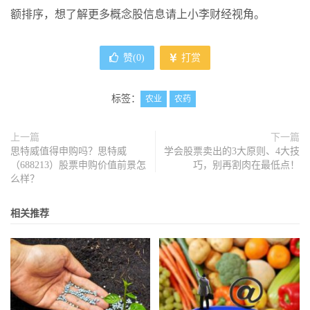
额排序，想了解更多概念股信息请上小李财经视角。
赞(
0
)
打赏
标签：
农业
农药
上一篇
下一篇
思特威值得申购吗？思特威
学会股票卖出的3大原则、4大技
（688213）股票申购价值前景怎
巧，别再割肉在最低点！
么样？
相关推荐