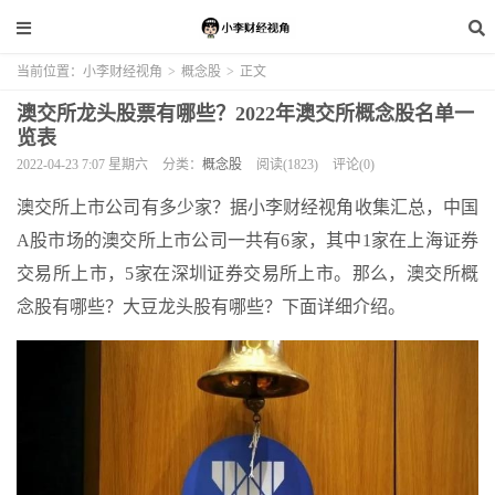
当前位置：
小李财经视角
>
概念股
>
正文
澳交所龙头股票有哪些？2022年澳交所概念股名单一
览表
2022-04-23 7:07 星期六
分类：
概念股
阅读(1823)
评论(0)
澳交所上市公司有多少家？据小李财经视角收集汇总，中国
A股市场的澳交所上市公司一共有6家，其中1家在上海证券
交易所上市，5家在深圳证券交易所上市。那么，澳交所概
念股有哪些？大豆龙头股有哪些？下面详细介绍。