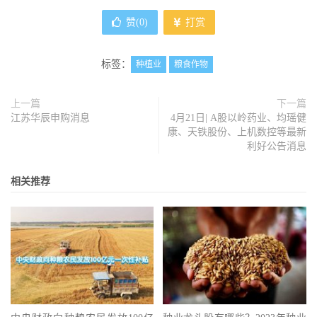
赞(
0
)
打赏
标签：
种植业
粮食作物
上一篇
下一篇
江苏华辰申购消息
4月21日| A股以岭药业、均瑶健
康、天铁股份、上机数控等最新
利好公告消息
相关推荐