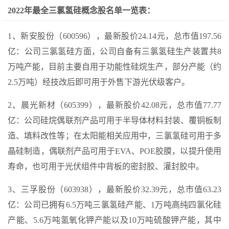
2022年最全三氯氢硅概念股名单一览表：
1、新安股份（600596），最新股价24.14元，总市值197.56
亿：公司三氯氢硅方面，公司自备有三氯氢硅生产装置共8
万吨产能，目前主要自用于功能性硅烷生产，部分产能（约
2.5万吨）经技改后即可用于外售下游光伏级客户。
2、晨光新材（605399），最新股价42.08元，总市值77.77
亿：公司硅烷偶联剂产品可用于半导体材料封装、覆铜板制
造、填料改性等；在太阳能相关应用中，三氯氢硅可用于多
晶硅制造，偶联剂产品可用于EVA、POE胶膜，以提升使用
寿命，也可用于光伏组件中背板的密封胶、灌封胶中。
3、三孚股份（603938），最新股价32.39元，总市值63.23
亿：公司已拥有6.5万吨三氯氢硅产能、1万吨高纯四氯化硅
产能、5.6万吨氢氧化钾产能以及10万吨硫酸钾产能，其中