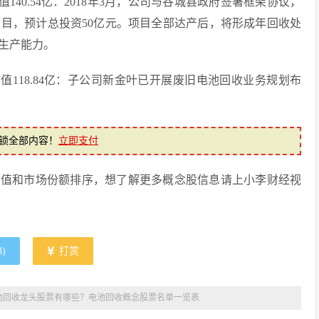
市值140.54亿：2018年3月，公司与谷城县政府签署框架协议，
目，预计总投资50亿元。项目全部达产后，将形成年回收处
生产能力。
总市值118.84亿：子公司新金叶已开展废旧电池回收业务规划布
锁全部内容！
立即支付
市值和市场份额排序，想了解更多概念股信息请上小李财经视
3
)
打赏
池回收龙头股票有哪些？电池回收概念股票名单一览表