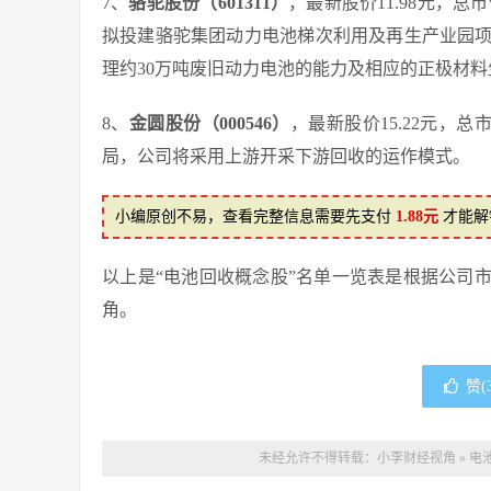
7、
骆驼股份（601311）
，最新股价11.98元，总
拟投建骆驼集团动力电池梯次利用及再生产业园项
理约30万吨废旧动力电池的能力及相应的正极材料
8、
金圆股份（000546）
，最新股价15.22元，
局，公司将采用上游开采下游回收的运作模式。
小编原创不易，查看完整信息需要先支付
1.88元
才能解
以上是“电池回收概念股”名单一览表是根据公司
角。
赞(
未经允许不得转载：
小李财经视角
»
电