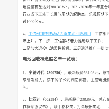
退役量有望达到380.3GWh，2021-2030年
行业当下正处于长景气周期的起跑点。乐观预期下，
过1000亿元。
4、
工信部加快推动动力蓄电池回收利用
：工信部
年上升。下一步，工信部将着力推动以下工作：
二是加大退役电池柔性拆解。三是遴选推广一批动
电池回收概念股名单一览表：
1、
宁德时代（300750）
，最新股价531.98元，
续研发能力，旗下的子公司湖南邦普，主营电池循环
吨。
2、
比亚迪（002594）
，最新股价238.89元，总
作框架协议书》，联手格林美，打造废旧电池——