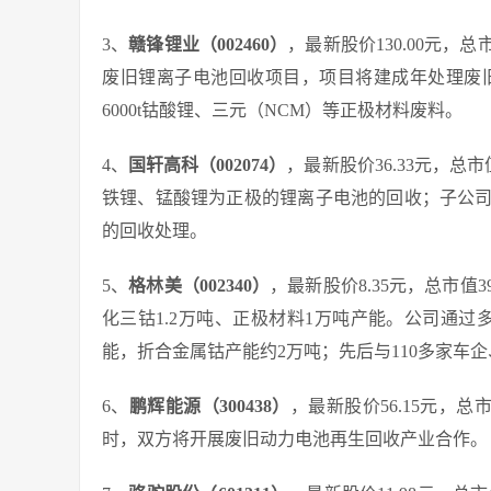
3、
赣锋锂业（002460）
，最新股价130.00元，总
废旧锂离子电池回收项目，项目将建成年处理废旧锂离
6000t钴酸锂、三元（NCM）等正极材料废料。
4、
国轩高科（002074）
，最新股价36.33元，总
铁锂、锰酸锂为正极的锂离子电池的回收；子公
的回收处理。
5、
格林美（002340）
，最新股价8.35元，总市值
化三钴1.2万吨、正极材料1万吨产能。公司通过
能，折合金属钴产能约2万吨；先后与110多家车
6、
鹏辉能源（300438）
，最新股价56.15元，
时，双方将开展废旧动力电池再生回收产业合作。