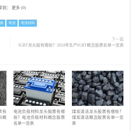
享到：
更多
(
0
)
保
电池
电池材料
下一篇
IGBT龙头股有哪些？2024年生产IGBT概念股票名单一览表
票有
电池负极材料龙头股票有哪
煤炭清洁龙头股票有哪些？
料概
些？电池负极材料概念股票
煤炭清洁概念股票名单一览
名单一览表
表