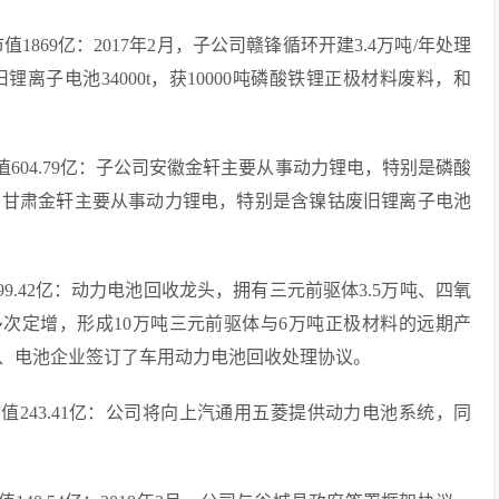
市值1869亿：2017年2月，子公司赣锋循环开建3.4万吨/年处理
子电池34000t，获10000吨磷酸铁锂正极材料废料，和
市值604.79亿：子公司安徽金轩主要从事动力锂电，特别是磷酸
司甘肃金轩主要从事动力锂电，特别是含镍钴废旧锂离子电池
399.42亿：动力电池回收龙头，拥有三元前驱体3.5万吨、四氧
多次定增，形成10万吨三元前驱体与6万吨正极材料的远期产
企、电池企业签订了车用动力电池回收处理协议。
总市值243.41亿：公司将向上汽通用五菱提供动力电池系统，同