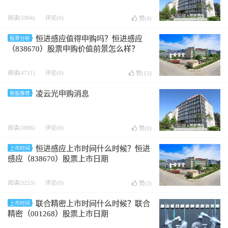
阅读(5904)
评论(0)
赞(
4
)
恒进感应值得申购吗？恒进感应
股票分析
（838670）股票申购价值前景怎么样？
阅读(4711)
评论(0)
赞(
13
)
凌云光申购消息
新股推荐
阅读(3886)
评论(0)
赞(
0
)
恒进感应上市时间什么时候？恒进
上市时间
感应（838670）股票上市日期
阅读(3253)
评论(0)
赞(
3
)
联合精密上市时间什么时候？联合
上市时间
精密（001268）股票上市日期