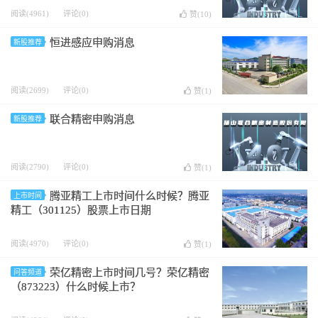
阅读(4961)
评论(0)
赞(
10
)
恒进感应申购消息
新股推荐
阅读(2699)
评论(0)
赞(
1
)
联合精密申购消息
新股推荐
阅读(2790)
评论(0)
赞(
1
)
腾亚精工上市时间什么时候？腾亚
上市时间
精工（301125）股票上市日期
阅读(4970)
评论(0)
赞(
1
)
荣亿精密上市时间几号？荣亿精密
问答频道
（873223）什么时候上市？