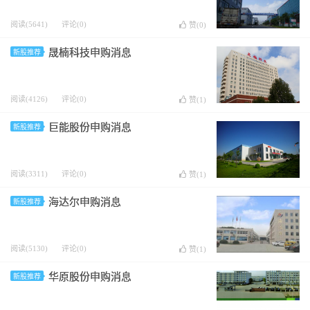
阅读(5641)
评论(0)
赞(
0
)
晟楠科技申购消息
新股推荐
阅读(4126)
评论(0)
赞(
1
)
巨能股份申购消息
新股推荐
阅读(3311)
评论(0)
赞(
1
)
海达尔申购消息
新股推荐
阅读(5130)
评论(0)
赞(
1
)
华原股份申购消息
新股推荐