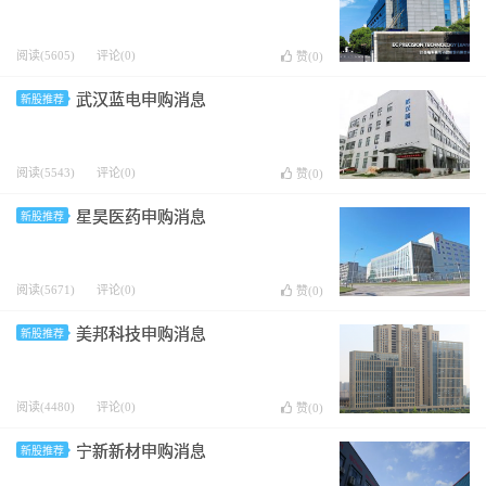
阅读(5605)
评论(0)
赞(
0
)
武汉蓝电申购消息
新股推荐
阅读(5543)
评论(0)
赞(
0
)
星昊医药申购消息
新股推荐
阅读(5671)
评论(0)
赞(
0
)
美邦科技申购消息
新股推荐
阅读(4480)
评论(0)
赞(
0
)
宁新新材申购消息
新股推荐