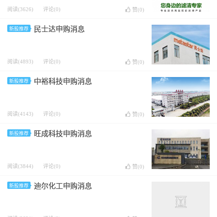
阅读(3626)
评论(0)
赞(
0
)
民士达申购消息
新股推荐
阅读(4893)
评论(0)
赞(
0
)
中裕科技申购消息
新股推荐
阅读(4143)
评论(0)
赞(
0
)
旺成科技申购消息
新股推荐
阅读(3844)
评论(0)
赞(
0
)
迪尔化工申购消息
新股推荐