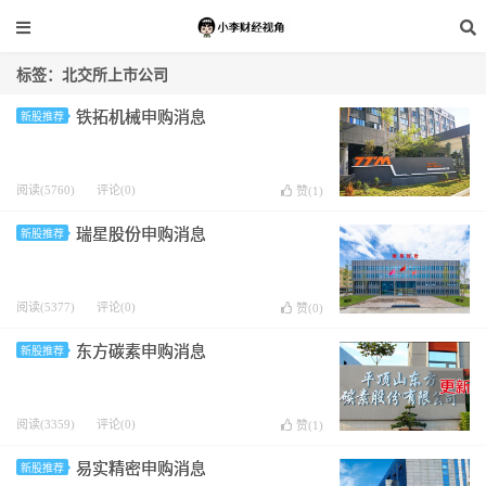
标签：北交所上市公司
铁拓机械申购消息
新股推荐
阅读(5760)
评论(0)
赞(
1
)
瑞星股份申购消息
新股推荐
阅读(5377)
评论(0)
赞(
0
)
东方碳素申购消息
新股推荐
阅读(3359)
评论(0)
赞(
1
)
易实精密申购消息
新股推荐